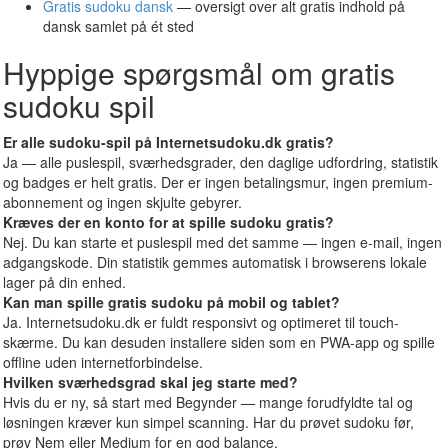
Gratis sudoku dansk
— oversigt over alt gratis indhold på
dansk samlet på ét sted
Hyppige spørgsmål om gratis
sudoku spil
Er alle sudoku-spil på Internetsudoku.dk gratis?
Ja — alle puslespil, sværhedsgrader, den daglige udfordring, statistik
og badges er helt gratis. Der er ingen betalingsmur, ingen premium-
abonnement og ingen skjulte gebyrer.
Kræves der en konto for at spille sudoku gratis?
Nej. Du kan starte et puslespil med det samme — ingen e-mail, ingen
adgangskode. Din statistik gemmes automatisk i browserens lokale
lager på din enhed.
Kan man spille gratis sudoku på mobil og tablet?
Ja. Internetsudoku.dk er fuldt responsivt og optimeret til touch-
skærme. Du kan desuden installere siden som en PWA-app og spille
offline uden internetforbindelse.
Hvilken sværhedsgrad skal jeg starte med?
Hvis du er ny, så start med Begynder — mange forudfyldte tal og
løsningen kræver kun simpel scanning. Har du prøvet sudoku før,
prøv Nem eller Medium for en god balance.