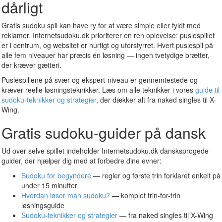
dårligt
Gratis sudoku spil kan have ry for at være simple eller fyldt med
reklamer. Internetsudoku.dk prioriterer en ren oplevelse: puslespillet
er i centrum, og websitet er hurtigt og uforstyrret. Hvert puslespil på
alle fem niveauer har præcis én løsning — ingen tvetydige brætter,
der kræver gætteri.
Puslespillene på svær og ekspert-niveau er gennemtestede og
kræver reelle løsningsteknikker. Læs om alle teknikker i vores
guide til
sudoku-teknikker og strategier
, der dækker alt fra naked singles til X-
Wing.
Gratis sudoku-guider på dansk
Ud over selve spillet indeholder Internetsudoku.dk dansksprogede
guider, der hjælper dig med at forbedre dine evner:
Sudoku for begyndere
— regler og første trin forklaret enkelt på
under 15 minutter
Hvordan løser man sudoku?
— komplet trin-for-trin
løsningsguide
Sudoku-teknikker og strategier
— fra naked singles til X-Wing