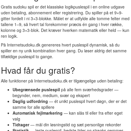
Gratis sudoku spil er det klassiske logikpuslespil i en online udgave
uden betaling, abonnement eller registrering. Du spiller på et 9×9-
gitter fordelt i ni 3×3-blokke. Målet er at udfylde alle tomme felter med
tallene 1–9, så hvert tal forekommer præcis én gang i hver række,
kolonne og 3×3-blok. Det kræver hverken matematik eller held — kun
ren logik.
På Internetsudoku.dk genereres hvert puslespil dynamisk, så du
spiller en ny unik kombination hver gang. Du løser aldrig det samme
tilfældige puslespil to gange.
Hvad får du gratis?
Alle funktioner på Internetsudoku.dk er tilgængelige uden betaling:
Ubegrænsede puslespil
på alle fem sværhedsgrader —
begynder, nem, medium, svær og ekspert
Daglig udfordring
— ét unikt puslespil hvert døgn, der er det
samme for alle spillere
Automatisk fejlmarkering
— kan slås til eller fra efter eget
valg
Tidtager
— mål din løsningstid og sæt personlige rekorder
Statistik
— løste puslespil, bedste tider og streaks gemmes