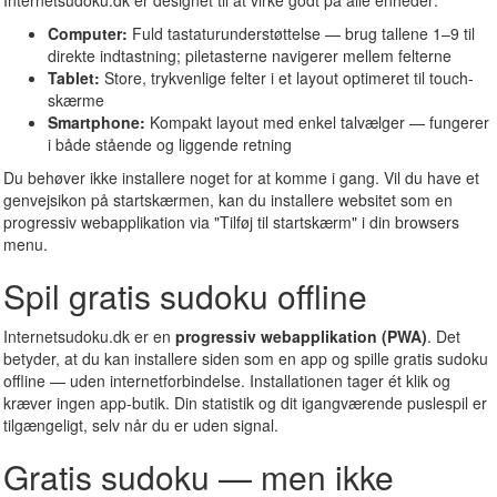
Internetsudoku.dk er designet til at virke godt på alle enheder:
Computer:
Fuld tastaturunderstøttelse — brug tallene 1–9 til
direkte indtastning; piletasterne navigerer mellem felterne
Tablet:
Store, trykvenlige felter i et layout optimeret til touch-
skærme
Smartphone:
Kompakt layout med enkel talvælger — fungerer
i både stående og liggende retning
Du behøver ikke installere noget for at komme i gang. Vil du have et
genvejsikon på startskærmen, kan du installere websitet som en
progressiv webapplikation via "Tilføj til startskærm" i din browsers
menu.
Spil gratis sudoku offline
Internetsudoku.dk er en
progressiv webapplikation (PWA)
. Det
betyder, at du kan installere siden som en app og spille gratis sudoku
offline — uden internetforbindelse. Installationen tager ét klik og
kræver ingen app-butik. Din statistik og dit igangværende puslespil er
tilgængeligt, selv når du er uden signal.
Gratis sudoku — men ikke