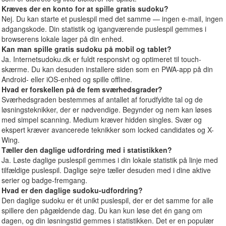
Kræves der en konto for at spille gratis sudoku?
Nej. Du kan starte et puslespil med det samme — ingen e-mail, ingen
adgangskode. Din statistik og igangværende puslespil gemmes i
browserens lokale lager på din enhed.
Kan man spille gratis sudoku på mobil og tablet?
Ja. Internetsudoku.dk er fuldt responsivt og optimeret til touch-
skærme. Du kan desuden installere siden som en PWA-app på din
Android- eller iOS-enhed og spille offline.
Hvad er forskellen på de fem sværhedsgrader?
Sværhedsgraden bestemmes af antallet af forudfyldte tal og de
løsningsteknikker, der er nødvendige. Begynder og nem kan løses
med simpel scanning. Medium kræver hidden singles. Svær og
ekspert kræver avancerede teknikker som locked candidates og X-
Wing.
Tæller den daglige udfordring med i statistikken?
Ja. Løste daglige puslespil gemmes i din lokale statistik på linje med
tilfældige puslespil. Daglige sejre tæller desuden med i dine aktive
serier og badge-fremgang.
Hvad er den daglige sudoku-udfordring?
Den daglige sudoku er ét unikt puslespil, der er det samme for alle
spillere den pågældende dag. Du kan kun løse det én gang om
dagen, og din løsningstid gemmes i statistikken. Det er en populær