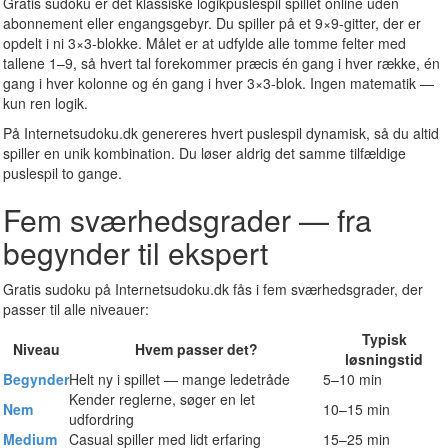
Gratis sudoku er det klassiske logikpuslespil spillet online uden
abonnement eller engangsgebyr. Du spiller på et 9×9-gitter, der er
opdelt i ni 3×3-blokke. Målet er at udfylde alle tomme felter med
tallene 1–9, så hvert tal forekommer præcis én gang i hver række, én
gang i hver kolonne og én gang i hver 3×3-blok. Ingen matematik —
kun ren logik.
På Internetsudoku.dk genereres hvert puslespil dynamisk, så du altid
spiller en unik kombination. Du løser aldrig det samme tilfældige
puslespil to gange.
Fem sværhedsgrader — fra
begynder til ekspert
Gratis sudoku på Internetsudoku.dk fås i fem sværhedsgrader, der
passer til alle niveauer:
Typisk
Niveau
Hvem passer det?
løsningstid
Begynder
Helt ny i spillet — mange ledetråde
5–10 min
Kender reglerne, søger en let
Nem
10–15 min
udfordring
Medium
Casual spiller med lidt erfaring
15–25 min