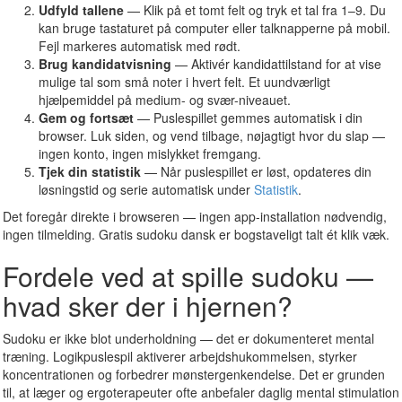
Udfyld tallene
— Klik på et tomt felt og tryk et tal fra 1–9. Du
kan bruge tastaturet på computer eller talknapperne på mobil.
Fejl markeres automatisk med rødt.
Brug kandidatvisning
— Aktivér kandidattilstand for at vise
mulige tal som små noter i hvert felt. Et uundværligt
hjælpemiddel på medium- og svær-niveauet.
Gem og fortsæt
— Puslespillet gemmes automatisk i din
browser. Luk siden, og vend tilbage, nøjagtigt hvor du slap —
ingen konto, ingen mislykket fremgang.
Tjek din statistik
— Når puslespillet er løst, opdateres din
løsningstid og serie automatisk under
Statistik
.
Det foregår direkte i browseren — ingen app-installation nødvendig,
ingen tilmelding. Gratis sudoku dansk er bogstaveligt talt ét klik væk.
Fordele ved at spille sudoku —
hvad sker der i hjernen?
Sudoku er ikke blot underholdning — det er dokumenteret mental
træning. Logikpuslespil aktiverer arbejdshukommelsen, styrker
koncentrationen og forbedrer mønstergenkendelse. Det er grunden
til, at læger og ergoterapeuter ofte anbefaler daglig mental stimulation