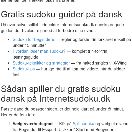
elementer, der trækker fokus fra tallene.
Gratis sudoku-guider på dansk
Ud over selve spillet indeholder Internetsudoku.dk dansksprogede
guider, der hjælper dig med at forbedre dine evner:
Sudoku for begyndere
— regler og første trin forklaret enkelt på
under 15 minutter
Hvordan løser man sudoku?
— komplet trin-for-trin
løsningsguide
Sudoku-teknikker og strategier
— fra naked singles til X-Wing
Sudoku-tips
— hurtige råd til at komme videre, når du sidder
fast
Sådan spiller du gratis sudoku
dansk på Internetsudoku.dk
Første gang du besøger siden, er det hele klart på under ét minut.
Her er de fem trin:
Vælg sværhedsgrad
— Klik på
Spil sudoku
og vælg et niveau
fra Begynder til Ekspert. Usikker? Start med Begynder.