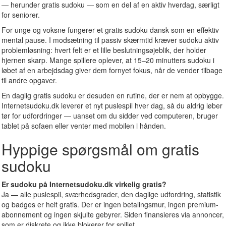
— herunder gratis sudoku — som en del af en aktiv hverdag, særligt
for seniorer.
For unge og voksne fungerer et gratis sudoku dansk som en effektiv
mental pause. I modsætning til passiv skærmtid kræver sudoku aktiv
problemløsning: hvert felt er et lille beslutningsøjeblik, der holder
hjernen skarp. Mange spillere oplever, at 15–20 minutters sudoku i
løbet af en arbejdsdag giver dem fornyet fokus, når de vender tilbage
til andre opgaver.
En daglig gratis sudoku er desuden en rutine, der er nem at opbygge.
Internetsudoku.dk leverer et nyt puslespil hver dag, så du aldrig løber
tør for udfordringer — uanset om du sidder ved computeren, bruger
tablet på sofaen eller venter med mobilen i hånden.
Hyppige spørgsmål om gratis
sudoku
Er sudoku på Internetsudoku.dk virkelig gratis?
Ja — alle puslespil, sværhedsgrader, den daglige udfordring, statistik
og badges er helt gratis. Der er ingen betalingsmur, ingen premium-
abonnement og ingen skjulte gebyrer. Siden finansieres via annoncer,
som er diskrete og ikke blokerer for spillet.