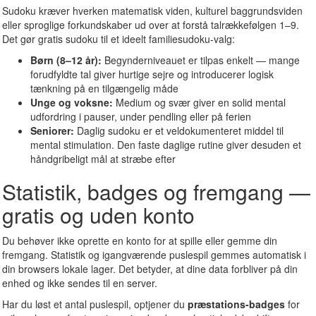
Sudoku kræver hverken matematisk viden, kulturel baggrundsviden
eller sproglige forkundskaber ud over at forstå talrækkefølgen 1–9.
Det gør gratis sudoku til et ideelt familiesudoku-valg:
Børn (8–12 år):
Begynderniveauet er tilpas enkelt — mange
forudfyldte tal giver hurtige sejre og introducerer logisk
tænkning på en tilgængelig måde
Unge og voksne:
Medium og svær giver en solid mental
udfordring i pauser, under pendling eller på ferien
Seniorer:
Daglig sudoku er et veldokumenteret middel til
mental stimulation. Den faste daglige rutine giver desuden et
håndgribeligt mål at stræbe efter
Statistik, badges og fremgang —
gratis og uden konto
Du behøver ikke oprette en konto for at spille eller gemme din
fremgang. Statistik og igangværende puslespil gemmes automatisk i
din browsers lokale lager. Det betyder, at dine data forbliver på din
enhed og ikke sendes til en server.
Har du løst et antal puslespil, optjener du
præstations-badges
for